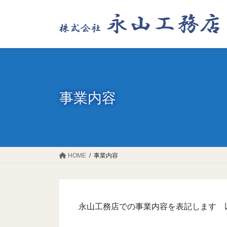
コ
ナ
ン
ビ
テ
ゲ
ン
ー
ツ
シ
に
ョ
移
ン
動
に
事業内容
移
動
HOME
事業内容
永山工務店での事業内容を表記します 